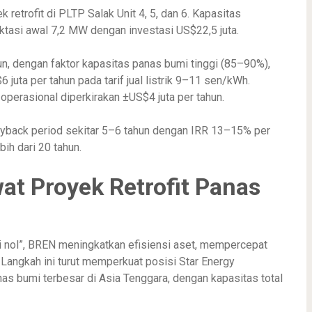
etrofit di PLTP Salak Unit 4, 5, dan 6. Kapasitas
asi awal 7,2 MW dengan investasi US$22,5 juta.
n, dengan faktor kapasitas panas bumi tinggi (85–90%),
uta per tahun pada tarif jual listrik 9–11 sen/kWh.
perasional diperkirakan ±US$4 juta per tahun.
 payback period sekitar 5–6 tahun dengan IRR 13–15% per
ih dari 20 tahun.
at Proyek Retrofit Panas
 nol”, BREN meningkatkan efisiensi aset, mempercepat
Langkah ini turut memperkuat posisi Star Energy
s bumi terbesar di Asia Tenggara, dengan kapasitas total