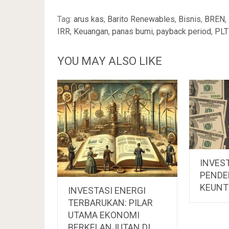
Tag:
arus kas
,
Barito Renewables
,
Bisnis
,
BREN
,
IRR
,
Keuangan
,
panas bumi
,
payback period
,
PLT
YOU MAY ALSO LIKE
INVES
PENDE
KEUNT
INVESTASI ENERGI
TERBARUKAN: PILAR
UTAMA EKONOMI
BERKELANJUTAN DI