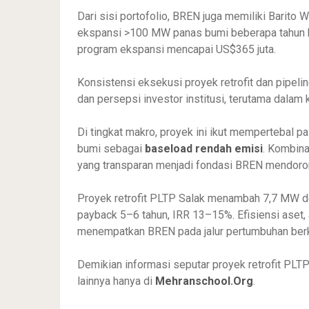
Dari sisi portofolio, BREN juga memiliki Barito
ekspansi >100 MW panas bumi beberapa tahun k
program ekspansi mencapai US$365 juta.
Konsistensi eksekusi proyek retrofit dan pipeli
dan persepsi investor institusi, terutama dalam
Di tingkat makro, proyek ini ikut mempertebal p
bumi sebagai
baseload rendah emisi
. Kombina
yang transparan menjadi fondasi BREN mendorong
Proyek retrofit PLTP Salak menambah 7,7 MW den
payback 5–6 tahun, IRR 13–15%. Efisiensi aset, 
menempatkan BREN pada jalur pertumbuhan berk
Demikian informasi seputar proyek retrofit PLTP 
lainnya hanya di
Mehranschool.Org
.