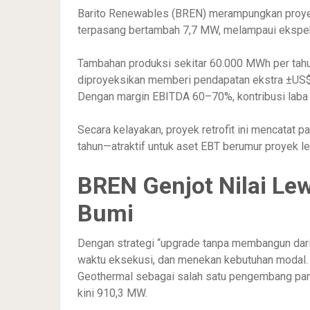
Barito Renewables (BREN) merampungkan proyek r
terpasang bertambah 7,7 MW, melampaui ekspekt
Tambahan produksi sekitar 60.000 MWh per tahu
diproyeksikan memberi pendapatan ekstra ±US$6 j
Dengan margin EBITDA 60–70%, kontribusi laba o
Secara kelayakan, proyek retrofit ini mencatat
tahun—atraktif untuk aset EBT berumur proyek leb
BREN Genjot Nilai Lew
Bumi
Dengan strategi “upgrade tanpa membangun dari
waktu eksekusi, dan menekan kebutuhan modal. 
Geothermal sebagai salah satu pengembang pana
kini 910,3 MW.