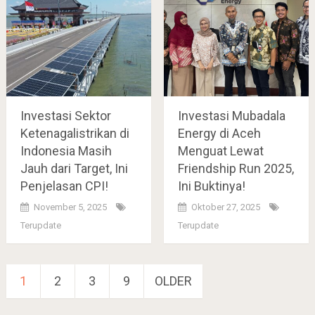
Investasi Sektor
Investasi Mubadala
Ketenagalistrikan di
Energy di Aceh
Indonesia Masih
Menguat Lewat
Jauh dari Target, Ini
Friendship Run 2025,
Penjelasan CPI!
Ini Buktinya!
November 5, 2025
Oktober 27, 2025
Terupdate
Terupdate
Paginasi
1
2
3
9
OLDER
pos