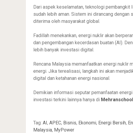
Dari aspek keselamatan, teknologi pembangkit li
sudah lebih aman. Sistem ini dirancang dengan s
diterima oleh masyarakat global.
Fadillah menekankan, energi nuklir akan berpera
dan pengembangan kecerdasan buatan (AI). Denga
lebih banyak investasi digital.
Rencana Malaysia memanfaatkan energi nuklir m
energi. Jika terealisasi, langkah ini akan menj
digital dan ketahanan energi nasional.
Demikian informasi seputar pemanfaatan energi n
investasi terkini lainnya hanya di
Mehranschool
Tag:
AI
,
APEC
,
Bisnis
,
Ekonomi
,
Energi Bersih
,
En
Malaysia
,
MyPower